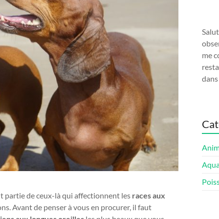
Salut
obse
me co
resta
dans
Cat
Ani
Aqua
Pois
t partie de ceux-là qui affectionnent les
races aux
nons. Avant de penser à vous en procurer, il faut
iens aux longues oreilles
les plus beaux que vous